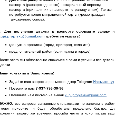
паспорта (разворот где фото), нотариальный перевод
паспорта (при наличии в паспорте - страницу с ним). Так же
потребуется копия миграционной карты (кроме граждан
таможенного союза).
2. Для получения штампа в паспорте оформите заявку н
kupi.propisku@gmail.com
требуется указать:
где нужна прописка (город, пригород, село итп)
предпочтительный район (если нужна в городе)
После этого мы обязательно свяжемся с вами и уточним все детали
сделки.
Наши контакты в Заполярном:
Задайте ваш вопрос через мессенджер Telegram
Нажмите тут
Позвоните нам
7-937-796-30-96
Напишите нам письмо на e-mail
kupi.propisku@gmail.com
ВАЖНО:
все запросы связанные с платежами по заявкам в работ
имеют приоритет и будут обработаны предельно быстро. Дл
экономии вашего же времени, просьба четко и ясно писать ваш