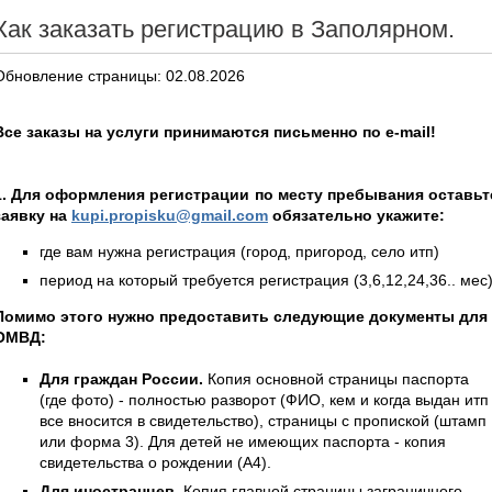
Как заказать регистрацию в Заполярном.
Обновление страницы: 02.08.2026
Все заказы на услуги принимаются письменно по e-mail!
1. Для оформления регистрации по месту пребывания оставьт
заявку на
kupi.propisku@gmail.com
обязательно укажите:
где вам нужна регистрация (город, пригород, село итп)
период на который требуется регистрация (3,6,12,24,36.. мес
Помимо этого нужно предоставить следующие документы для
ОМВД:
Для граждан России.
Копия основной страницы паспорта
(где фото) - полностью разворот (ФИО, кем и когда выдан итп 
все вносится в свидетельство), страницы с пропиской (штамп
или форма 3). Для детей не имеющих паспорта - копия
свидетельства о рождении (А4).
Для иностранцев.
Копия главной страницы заграничного